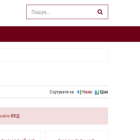
Сортувати за:
Назві
Ціні
найте
ВХІД