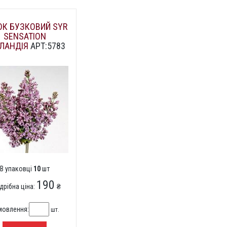
ОК БУЗКОВИЙ SYR
SENSATION
ЛАНДІЯ
АРТ:5783
В упаковці
10
шт
190
дрібна ціна:
₴
мовлення:
шт.