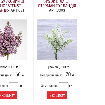
 БУЗКОВИЙ ШТ
БУЗОК БІЛА ШТ
 HORSTENST
STEPMAN ГОЛЛАНДІЯ
АНДІЯ
АРТ:631
АРТ:3393
упаковці
10
шт
В упаковці
10
шт
160
170
бна ціна:
₴
Роздрібна ціна:
₴
лення:
Замовлення:
шт.
шт.
У КОШИК
У КОШИК