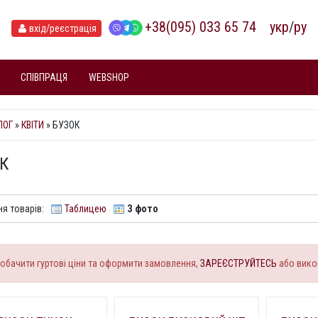
+38(095) 033 65 74
укр
/
ру
вхід
/реєстрація
СПІВПРАЦЯ
WEBSHOP
ЛОГ
»
КВІТИ
» БУЗОК
К
я товарів:
Таблицею
З фото
обачити гуртові ціни та оформити замовлення,
ЗАРЕЄСТРУЙТЕСЬ
або вико