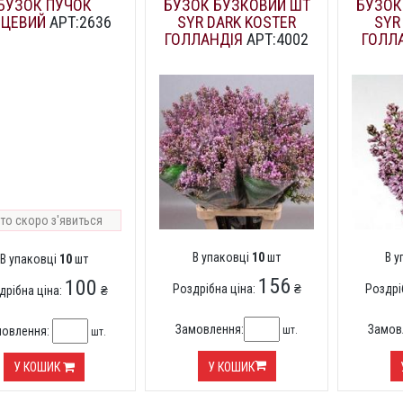
БУЗОК ПУЧОК
БУЗОК БУЗКОВИЙ ШТ
БУЗОК
СЦЕВИЙ
АРТ:2636
SYR DARK KOSTER
SYR
ГОЛЛАНДІЯ
АРТ:4002
ГОЛЛ
то скоро з'явиться
В упаковці
10
шт
В 
В упаковці
10
шт
156
100
Роздрібна ціна:
₴
Роздрі
дрібна ціна:
₴
Замовлення:
Замов
шт.
мовлення:
шт.
У КОШИК
У КОШИК