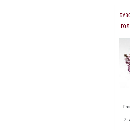
БУЗ
ГОЛ
Роз
За