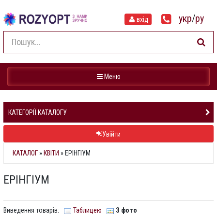
укр
/
ру
вхід
Навігація
Меню
КАТЕГОРІЇ КАТАЛОГУ
Увійти
КАТАЛОГ
»
КВІТИ
» ЕРІНГІУМ
ЕРІНГІУМ
Виведення товарів:
Таблицею
З фото