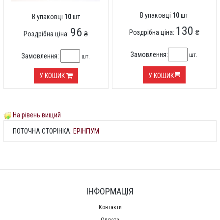
В упаковці
10
шт
В упаковці
10
шт
130
96
Роздрібна ціна:
₴
Роздрібна ціна:
₴
Замовлення:
шт.
Замовлення:
шт.
У КОШИК
У КОШИК
На рівень вищий
ПОТОЧНА СТОРІНКА:
ЕРІНГІУМ
ІНФОРМАЦІЯ
Контакти
Оплата