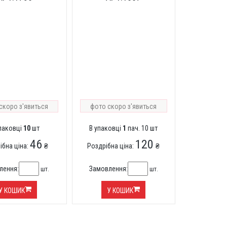
фото скоро з'явиться
скоро з'явиться
упаковці
10
шт
В упаковці
1
пач. 10 шт
46
120
ібна ціна:
₴
Роздрібна ціна:
₴
лення:
Замовлення:
шт.
шт.
У КОШИК
У КОШИК