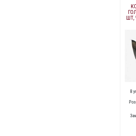
К
ГО
ШТ,
В 
Роз
За