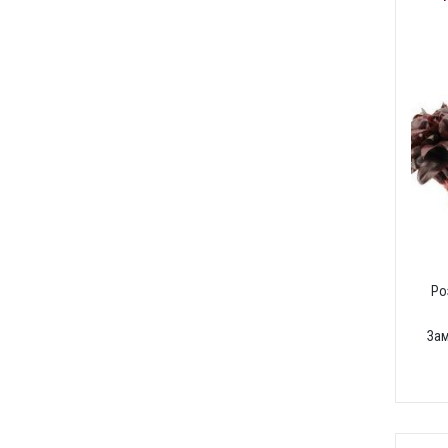
Ро
За