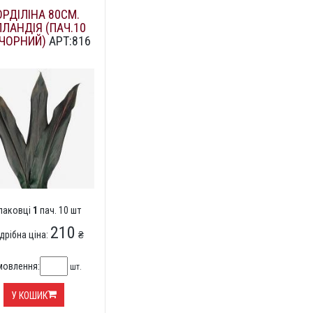
ОРДІЛІНА 80СМ.
ЛЛАНДІЯ (ПАЧ.10
 ЧОРНИЙ)
АРТ:816
упаковці
1
пач. 10 шт
210
дрібна ціна:
₴
мовлення:
шт.
У КОШИК