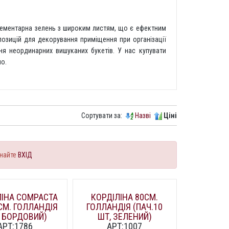
лементарна зелень з широким листям, що є ефектним
озицій для декорування приміщення при організації
ня неординарних вишуканих букетів. У нас купувати
о.
Сортувати за:
Назві
Ціні
найте
ВХІД
ЛІНА COMPACTA
КОРДІЛІНА 80СМ.
СМ. ГОЛЛАНДІЯ
ГОЛЛАНДІЯ (ПАЧ.10
, БОРДОВИЙ)
ШТ, ЗЕЛЕНИЙ)
АРТ:1786
АРТ:1007