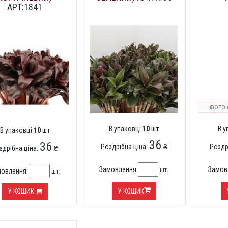
АРТ:1841
фото 
В упаковці
10
шт
В 
В упаковці
10
шт
36
36
Роздрібна ціна:
₴
Роздр
здрібна ціна:
₴
Замовлення:
Замов
шт.
мовлення:
шт.
У КОШИК
У КОШИК