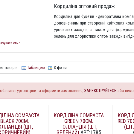
Кордиліна оптовий продаж
Кордиліна для букетів - декоративна комп
доповненням при створенні квіткових комп
урочистих заходів, а також для формуван
зелень для флористики оптом завжди вигідн
казувати опис
я товарів:
Таблицею
З фото
обачити гуртові ціни та оформити замовлення,
ЗАРЕЄСТРУЙТЕСЬ
або вико
ДІЛІНА COMPACTA
КОРДІЛІНА COMPACTA
КОРДІ
BLACK 70СМ.
GREEN 70СМ.
RED 70
ОЛЛАНДІЯ (ШТ,
ГОЛЛАНДІЯ (ШТ,
(ШТ
КОРИЧНЕВИЙ)
ЗЕЛЕНИЙ)
АРТ:1785