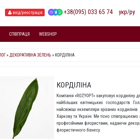
+38(095) 033 65 74
укр
/
ру
вхід
/реєстрація
СПІВПРАЦЯ
WEBSHOP
ЛОГ
»
ДЕКОРАТИВНА ЗЕЛЕНЬ
» КОРДІЛІНА
КОРДІЛІНА
Компанія «ROZYOPT» закуповує кордиліну д
найбільших квітницьких господарств Го
найсвіжіші екземпляри зрізаних кордилінів.
Харкову та Україні. Ми тісно співпрацюємо
професійними флористами, надаючи декора
флористичного бізнесу.