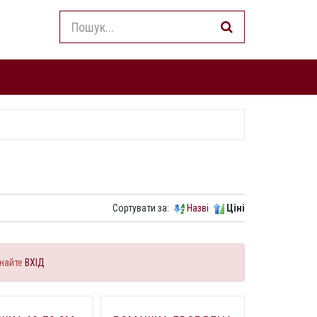
Сортувати за:
Назві
Ціні
найте
ВХІД