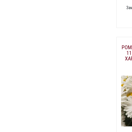
За
РОМ
11
ХА