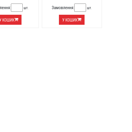
лення:
Замовлення:
шт.
шт.
У КОШИК
У КОШИК