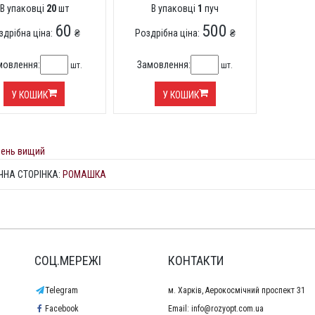
В упаковці
20
шт
В упаковці
1
пуч
60
500
здрібна ціна:
₴
Роздрібна ціна:
₴
мовлення:
Замовлення:
шт.
шт.
У КОШИК
У КОШИК
вень вищий
ЧНА СТОРІНКА:
РОМАШКА
СОЦ.МЕРЕЖІ
КОНТАКТИ
Telegram
м. Харків, Аерокосмічний проспект 31
Facebook
Email:
info@rozyopt.com.ua