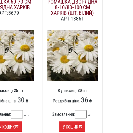
ШКА 60-70 СМ
РОМАШКА ДВОРЯДНА
ЯДНА ХАРКІВ
8-10/80-100 СМ
АРТ:8679
ХАРКІВ (ШТ, БІЛИЙ)
АРТ:13861
упаковці
25
шт
В упаковці
30
шт
30
36
ібна ціна:
₴
Роздрібна ціна:
₴
лення:
Замовлення:
шт.
шт.
У КОШИК
У КОШИК