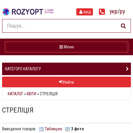
укр
/
ру
вхід
Навігація
Меню
КАТЕГОРІЇ КАТАЛОГУ
Увійти
КАТАЛОГ
»
КВІТИ
» СТРЕЛІЦІЯ
СТРЕЛІЦІЯ
Виведення товарів:
Таблицею
З фото