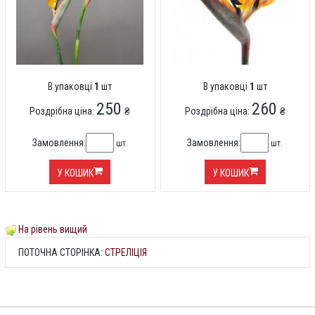
В упаковці
1
шт
В упаковці
1
шт
250
260
Роздрібна ціна:
₴
Роздрібна ціна:
₴
Замовлення:
Замовлення:
шт.
шт.
У КОШИК
У КОШИК
На рівень вищий
ПОТОЧНА СТОРІНКА:
СТРЕЛІЦІЯ