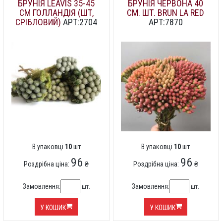
БРУНІЯ LEAVIS 35-45
БРУНІЯ ЧЕРВОНА 40
СМ ГОЛЛАНДІЯ (ШТ,
СМ. ШТ. BRUN LA RED
СРІБЛОВИЙ)
АРТ:2704
АРТ:7870
В упаковці
10
шт
В упаковці
10
шт
96
96
Роздрібна ціна:
₴
Роздрібна ціна:
₴
Замовлення:
Замовлення:
шт.
шт.
У КОШИК
У КОШИК