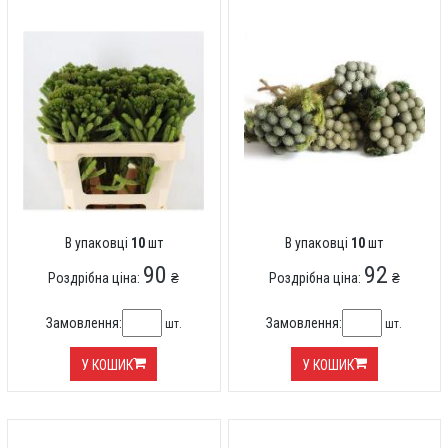
В упаковці
10
шт
В упаковці
10
шт
90
92
Роздрібна ціна:
₴
Роздрібна ціна:
₴
Замовлення:
Замовлення:
шт.
шт.
У КОШИК
У КОШИК