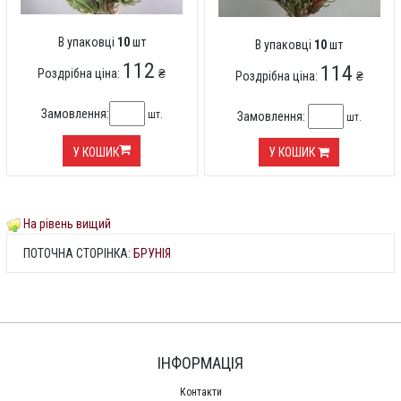
В упаковці
10
шт
В упаковці
10
шт
112
114
Роздрібна ціна:
₴
Роздрібна ціна:
₴
Замовлення:
шт.
Замовлення:
шт.
У КОШИК
У КОШИК
На рівень вищий
ПОТОЧНА СТОРІНКА:
БРУНІЯ
ІНФОРМАЦІЯ
Контакти