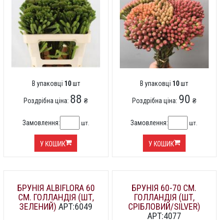
В упаковці
10
шт
В упаковці
10
шт
88
90
Роздрібна ціна:
₴
Роздрібна ціна:
₴
Замовлення:
Замовлення:
шт.
шт.
У КОШИК
У КОШИК
БРУНІЯ ALBIFLORA 60
БРУНІЯ 60-70 СМ.
СМ. ГОЛЛАНДІЯ (ШТ,
ГОЛЛАНДІЯ (ШТ,
ЗЕЛЕНИЙ)
АРТ:6049
СРІБЛОВИЙ/SILVER)
АРТ:4077