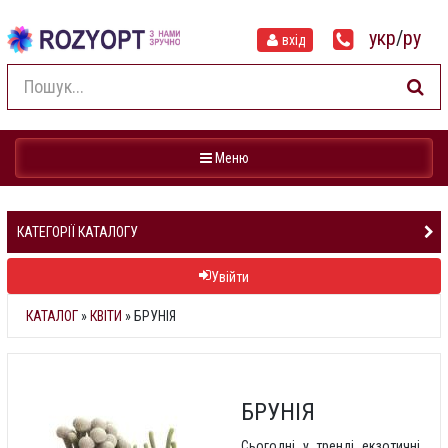
укр
/
ру
вхід
Навігація
Меню
КАТЕГОРІЇ КАТАЛОГУ
Увійти
КАТАЛОГ
»
КВІТИ
» БРУНІЯ
БРУНІЯ
Сьогодні у тренді екзотичні