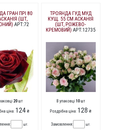
А ГРАН ПРІ 80
ТРОЯНДА ГУД МУД
АСКАНІЯ (ШТ,
КУЩ. 55 СМ АСКАНІЯ
ОНИЙ)
АРТ:72
(ШТ, РОЖЕВО-
КРЕМОВИЙ)
АРТ:12735
упаковці
20
шт
В упаковці
10
шт
124
128
бна ціна:
₴
Роздрібна ціна:
₴
лення:
Замовлення:
шт.
шт.