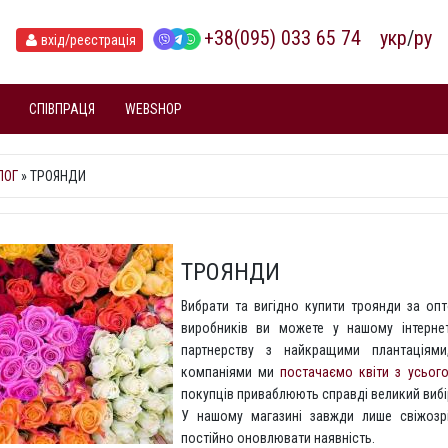
+38(095) 033 65 74
укр
/
ру
вхід
/реєстрація
СПІВПРАЦЯ
WEBSHOP
ЛОГ
» ТРОЯНДИ
ТРОЯНДИ
Вибрати та вигідно купити троянди за оп
виробників ви можете у нашому інтернет
партнерству з найкращими плантаціями
компаніями ми
постачаємо квіти з усього
покупців приваблюють справді великий вибі
У нашому магазині завжди лише свіжозрі
постійно оновлювати наявність.