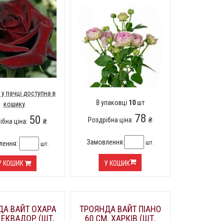
 у пачці доступна в
В упаковці
10
шт
кошику
78
50
Роздрібна ціна:
₴
ібна ціна:
₴
Замовлення:
шт.
лення:
шт.
У КОШИК
У КОШИК
ДА ВАЙТ ОХАРА
ТРОЯНДА ВАЙТ ПІАНО
 ЕКВАДОР (ШТ,
60 СМ. ХАРКІВ (ШТ,