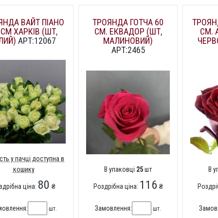
ЯНДА ВАЙТ ПІАНО
ТРОЯНДА ГОТЧА 60
ТРОЯНД
 СМ ХАРКІВ (ШТ,
СМ. ЕКВАДОР (ШТ,
СМ. 
ЛИЙ)
АРТ:12067
МАЛИНОВИЙ)
ЧЕРВ
АРТ:2465
ість у пачці доступна в
кошику
В упаковці
25
шт
В 
80
116
здрібна ціна:
₴
Роздрібна ціна:
₴
Роздрі
мовлення:
Замовлення:
Замов
шт.
шт.