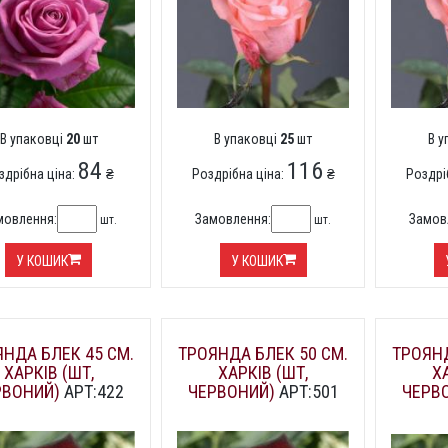
В упаковці
20
шт
В упаковці
25
шт
В 
84
116
здрібна ціна:
₴
Роздрібна ціна:
₴
Роздрі
мовлення:
Замовлення:
Замов
шт.
шт.
У КОШИК
У КОШИК
НДА БЛЕК 45 СМ.
ТРОЯНДА БЛЕК 50 СМ.
ТРОЯНД
ХАРКІВ (ШТ,
ХАРКІВ (ШТ,
Х
РВОНИЙ)
АРТ:422
ЧЕРВОНИЙ)
АРТ:501
ЧЕРВ