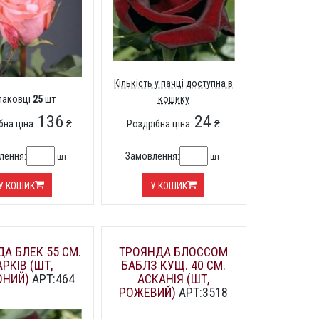
Кількість у пачці доступна в
упаковці
25
шт
кошику
136
24
бна ціна:
₴
Роздрібна ціна:
₴
лення:
Замовлення:
шт.
шт.
У КОШИК
У КОШИК
А БЛЕК 55 СМ.
ТРОЯНДА БЛОССОМ
АРКІВ (ШТ,
БАБЛЗ КУЩ. 40 СМ.
ОНИЙ)
АРТ:464
АСКАНІЯ (ШТ,
РОЖЕВИЙ)
АРТ:3518