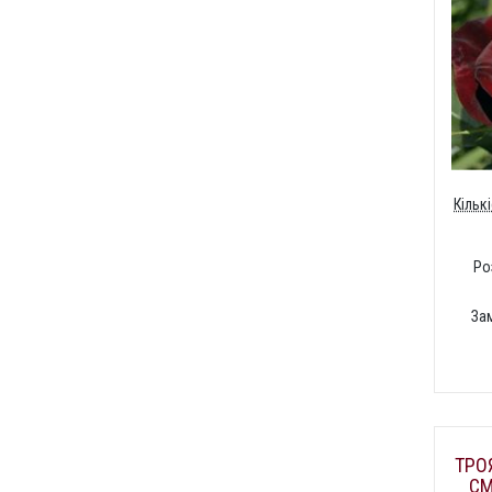
Кільк
Ро
За
ТРО
СМ