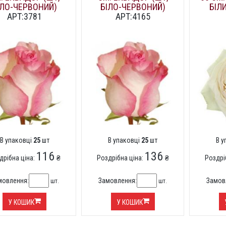
ІЛО-ЧЕРВОНИЙ)
БІЛО-ЧЕРВОНИЙ)
БІЛ
АРТ:3781
АРТ:4165
В упаковці
25
шт
В упаковці
25
шт
В 
116
136
дрібна ціна:
₴
Роздрібна ціна:
₴
Роздрі
мовлення:
Замовлення:
Замов
шт.
шт.
У КОШИК
У КОШИК