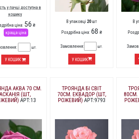
ість у пачці доступна в
кошику
В упаковці
20
шт
В 
56
здрібна ціна:
₴
68
Роздрібна ціна:
₴
Роздр
краща ціна
Замовлення:
Замов
шт.
мовлення:
шт.
У КОШИК
У КОШИК
НДА АКВА 70 СМ.
ТРОЯНДА БІ СВІТ
ТРОЯ
АСКАНІЯ (ШТ,
70СМ. ЕКВАДОР (ШТ,
80СМ.
ОЖЕВИЙ)
АРТ:13
РОЖЕВИЙ)
АРТ:9793
РОЖЕ