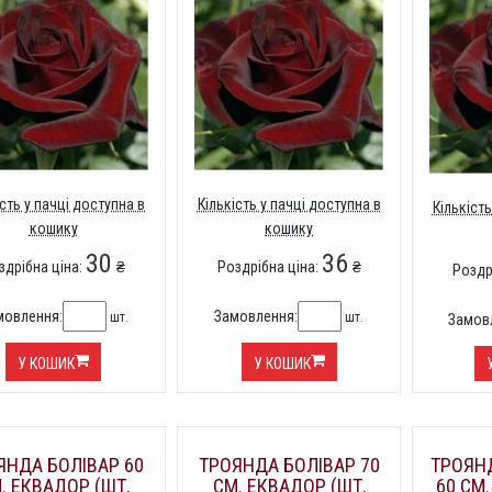
ість у пачці доступна в
Кількість у пачці доступна в
Кількість
кошику
кошику
30
36
здрібна ціна:
₴
Роздрібна ціна:
₴
Роздр
мовлення:
Замовлення:
шт.
шт.
Замов
У КОШИК
У КОШИК
ЯНДА БОЛІВАР 60
ТРОЯНДА БОЛІВАР 70
ТРОЯН
. ЕКВАДОР (ШТ,
СМ. ЕКВАДОР (ШТ,
60 СМ.