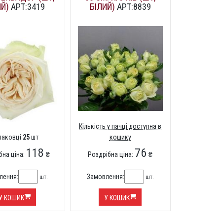
ИЙ)
АРТ:3419
БІЛИЙ)
АРТ:8839
Кількість у пачці доступна в
упаковці
25
шт
кошику
118
76
бна ціна:
₴
Роздрібна ціна:
₴
лення:
Замовлення:
шт.
шт.
У КОШИК
У КОШИК