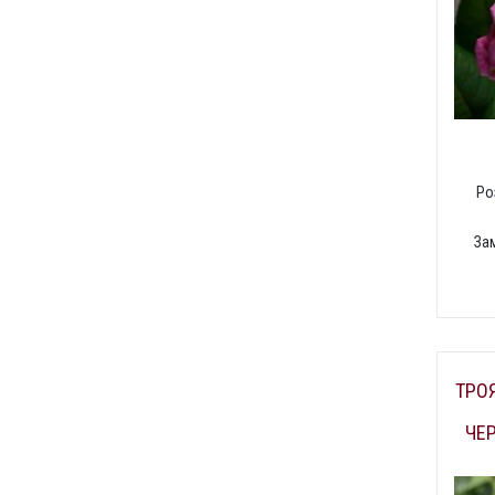
Ро
За
ТРОЯ
ЧЕ