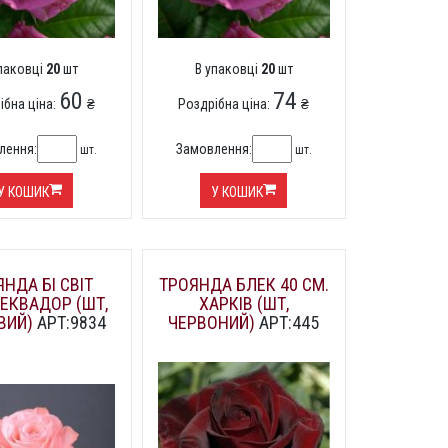
упаковці
20
шт
В упаковці
20
шт
60
74
ібна ціна:
₴
Роздрібна ціна:
₴
лення:
Замовлення:
шт.
шт.
У КОШИК
У КОШИК
НДА БІ СВІТ
ТРОЯНДА БЛЕК 40 СМ.
 ЕКВАДОР (ШТ,
ХАРКІВ (ШТ,
ВИЙ)
АРТ:9834
ЧЕРВОНИЙ)
АРТ:445