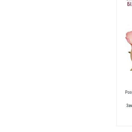
Б
Роз
За