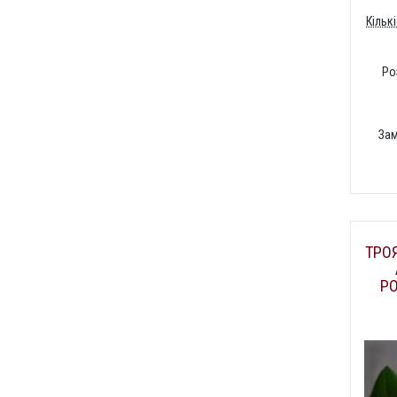
Кільк
Ро
За
ТРОЯ
Р