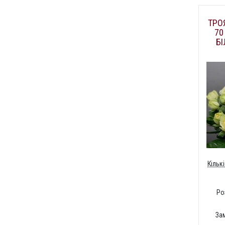
ТРО
70
БІ
Кільк
Ро
За