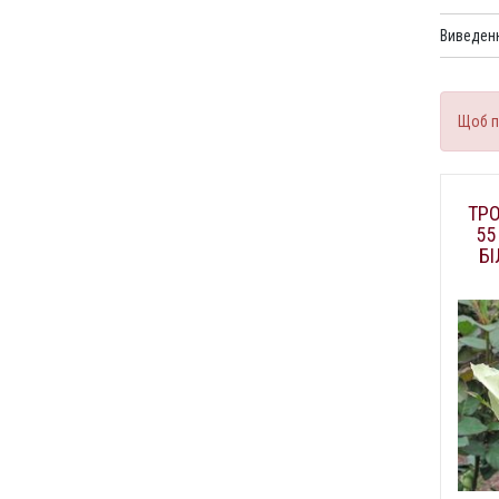
Виведенн
Щоб п
ТР
55
БІ