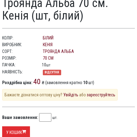
Троянда Альба 70 см.
Кенія (шт, білий)
КОЛІР:
БІЛИЙ
ВИРОБНИК:
КЕНІЯ
СОРТ:
ТРОЯНДА АЛЬБА
РОЗМІР:
70 СМ
ПАЧКА:
10
шт
НАЯВНІСТЬ:
ВІДСУТНЯ
40
Роздрібна ціна:
₴ (замовлення кратно
10
шт)
Бажаєте дізнатися оптову ціну?
Увійдіть
або
зареєструйтесь
Ваше замовлення:
шт.
У КОШИК