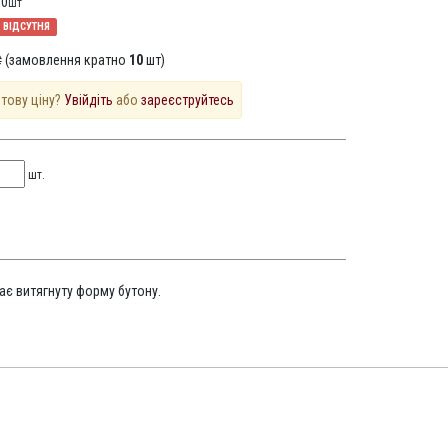
10
шт
ВІДСУТНЯ
 (замовлення кратно
10
шт)
птову ціну?
Увійдіть
або
зареєструйтесь
шт.
ає витягнуту форму бутону.