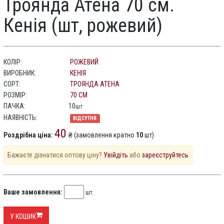
Троянда Атена 70 см.
Кенія (шт, рожевий)
КОЛІР:
РОЖЕВИЙ
ВИРОБНИК:
КЕНІЯ
СОРТ:
ТРОЯНДА АТЕНА
РОЗМІР:
70 СМ
ПАЧКА:
10
шт
НАЯВНІСТЬ:
ВІДСУТНЯ
40
Роздрібна ціна:
₴ (замовлення кратно
10
шт)
Бажаєте дізнатися оптову ціну?
Увійдіть
або
зареєструйтесь
Ваше замовлення:
шт.
У КОШИК