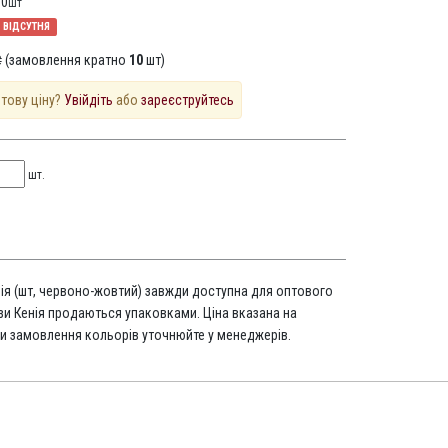
10
шт
ВІДСУТНЯ
 (замовлення кратно
10
шт)
птову ціну?
Увійдіть
або
зареєструйтесь
шт.
нія (шт, червоно-жовтий) завжди доступна для оптового
зи Кенія продаються упаковками. Ціна вказана на
и замовлення кольорів уточнюйте у менеджерів.