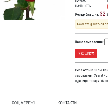
ПАЧКА:
НАЯВНІСТЬ:
32
Роздрібна ціна:
₴
Бажаєте дізнатися о
Ваше замовлення:
У КОШИК
Роза Атомік 60 см. Ке
замовлення. Увага! Ро
одиницю товару. Умов
СОЦ.МЕРЕЖІ
КОНТАКТИ