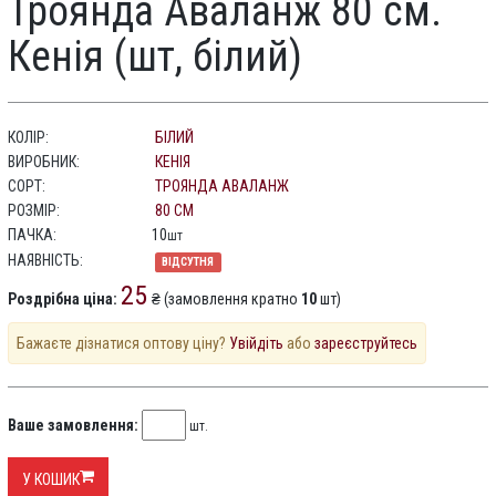
Троянда Аваланж 80 см.
Кенія (шт, білий)
КОЛІР:
БІЛИЙ
ВИРОБНИК:
КЕНІЯ
СОРТ:
ТРОЯНДА АВАЛАНЖ
РОЗМІР:
80 СМ
ПАЧКА:
10
шт
НАЯВНІСТЬ:
ВІДСУТНЯ
25
Роздрібна ціна:
₴ (замовлення кратно
10
шт)
Бажаєте дізнатися оптову ціну?
Увійдіть
або
зареєструйтесь
Ваше замовлення:
шт.
У КОШИК