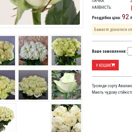
ПАЧКА:
НАЯВНІСТЬ:
92
Роздрібна ціна:
₴
Бажаєте дізнатися о
Ваше замовлення:
У КОШИК
Троянди сорту Авалан
Мають чудову стійкість