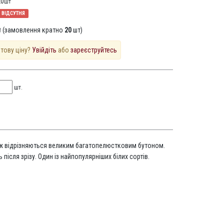
20
шт
ВІДСУТНЯ
 (замовлення кратно
20
шт)
птову ціну?
Увійдіть
або
зареєструйтесь
шт.
ж відрізняються великим багатопелюстковим бутоном.
 після зрізу. Один із найпопулярніших білих сортів.