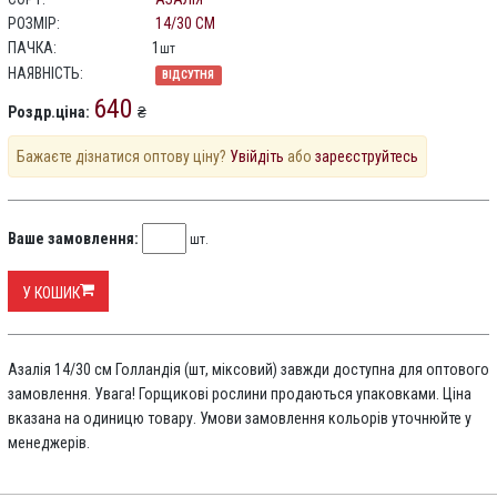
РОЗМІР:
14/30 СМ
ПАЧКА:
1
шт
НАЯВНІСТЬ:
ВІДСУТНЯ
640
Роздр.ціна:
₴
Бажаєте дізнатися оптову ціну?
Увійдіть
або
зареєструйтесь
Ваше замовлення:
шт.
У КОШИК
Азалія 14/30 см Голландія (шт, міксовий) завжди доступна для оптового
замовлення. Увага! Горщикові рослини продаються упаковками. Ціна
вказана на одиницю товару. Умови замовлення кольорів уточнюйте у
менеджерів.