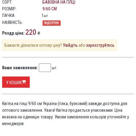
СОРТ:
БАВОВНА НА ГІЛЦІ
РОЗМІР:
9/60 СМ
ПАЧКА:
1
шт
НАЯВНІСТЬ:
ВІДСУТНЯ
220
Роздр.ціна:
₴
Бажаєте дізнатися оптову ціну?
Увійдіть
або
зареєструйтесь
Ваше замовлення:
шт.
У КОШИК
Квітка на гілці 9/60 см Україна (гілка, бузковий) завжди доступна для
оптового замовлення. Увага! Квітка продається упаковками. Ціна
вказана на одиницю товару. Умови замовлення кольорів уточнюйте у
менеджерів.