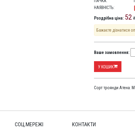
ПАЧКА:
НАЯВНІСТЬ:
52
Роздрібна ціна:
₴
Бажаєте дізнатися о
Ваше замовлення:
У КОШИК
Сорт троянди Атена. М
СОЦ.МЕРЕЖІ
КОНТАКТИ