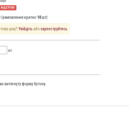
10
шт
ВІДСУТНЯ
 (замовлення кратно
10
шт)
птову ціну?
Увійдіть
або
зареєструйтесь
шт.
ає витягнуту форму бутону.