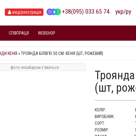
+38(095) 033 65 74
укр
/
ру
вхід
/реєстрація
СПІВПРАЦЯ
WEBSHOP
НДИ КЕНІЯ
»
ТРОЯНДА БІЛІВ'Ю 50 СМ. КЕНІЯ (ШТ, РОЖЕВИЙ)
фото незабаром з'явиться
Троянда 
(шт, ро
КОЛІР:
ВИРОБНИК:
СОРТ:
РОЗМІР: