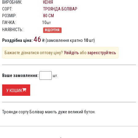
ВИРОБНИК:
КЕНІЯ
СОРТ:
ТРОЯНДА БОЛІВАР
РОЗМІР:
80 СМ
ПАЧКА:
10
шт
НАЯВНІСТЬ:
ВІДСУТНЯ
46
Роздрібна ціна:
₴ (замовлення кратно
10
шт)
Бажаєте дізнатися оптову ціну?
Увійдіть
або
зареєструйтесь
Ваше замовлення:
шт.
У КОШИК
Троянди сорту Болівар мають дуже великий бутон.