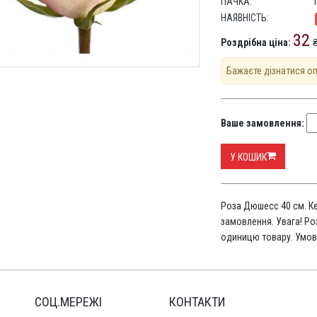
ПАЧКА:
НАЯВНІСТЬ:
32
Роздрібна ціна:
₴
Бажаєте дізнатися о
Ваше замовлення:
У КОШИК
Роза Дюшесс 40 см. Ке
замовлення. Увага! Ро
одиницю товару. Умов
СОЦ.МЕРЕЖІ
КОНТАКТИ