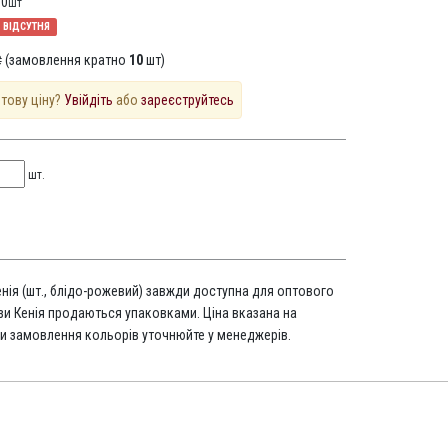
10
шт
ВІДСУТНЯ
 (замовлення кратно
10
шт)
птову ціну?
Увійдіть
або
зареєструйтесь
шт.
нія (шт., блідо-рожевий) завжди доступна для оптового
зи Кенія продаються упаковками. Ціна вказана на
и замовлення кольорів уточнюйте у менеджерів.