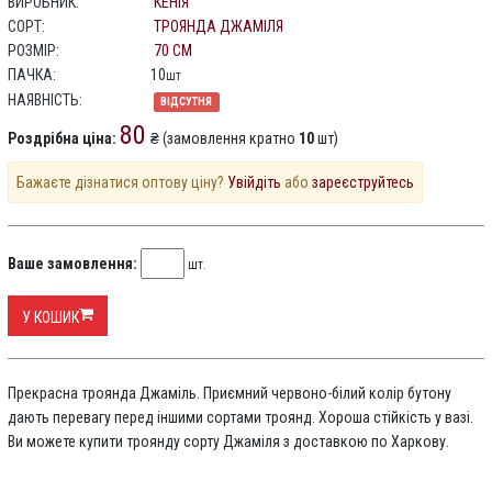
ВИРОБНИК:
КЕНІЯ
СОРТ:
ТРОЯНДА ДЖАМІЛЯ
РОЗМІР:
70 СМ
ПАЧКА:
10
шт
НАЯВНІСТЬ:
ВІДСУТНЯ
80
Роздрібна ціна:
₴ (замовлення кратно
10
шт)
Бажаєте дізнатися оптову ціну?
Увійдіть
або
зареєструйтесь
Ваше замовлення:
шт.
У КОШИК
Прекрасна троянда Джаміль. Приємний червоно-білий колір бутону
дають перевагу перед іншими сортами троянд. Хороша стійкість у вазі.
Ви можете купити троянду сорту Джаміля з доставкою по Харкову.