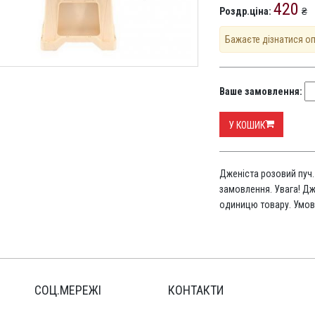
420
Роздр.ціна:
₴
Бажаєте дізнатися о
Ваше замовлення:
У КОШИК
Дженіста розовий пуч.
замовлення. Увага! Дж
одиницю товару. Умов
СОЦ.МЕРЕЖІ
КОНТАКТИ