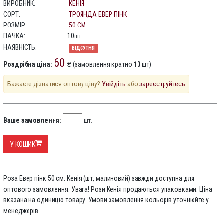
ВИРОБНИК:
КЕНІЯ
СОРТ:
ТРОЯНДА ЕВЕР ПІНК
РОЗМІР:
50 СМ
ПАЧКА:
10
шт
НАЯВНІСТЬ:
ВІДСУТНЯ
60
Роздрібна ціна:
​​₴ (замовлення кратно
10
шт)
Бажаєте дізнатися оптову ціну?
Увійдіть
або
зареєструйтесь
Ваше замовлення:
шт.
У КОШИК
Роза Евер пінк 50 см. Кенія (шт, малиновий) завжди доступна для
оптового замовлення. Увага! Рози Кенія продаються упаковками. Ціна
вказана на одиницю товару. Умови замовлення кольорів уточнюйте у
менеджерів.