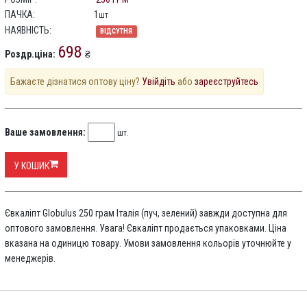
ПАЧКА:
1
шт
НАЯВНІСТЬ:
ВІДСУТНЯ
698
Роздр.ціна:
₴
Бажаєте дізнатися оптову ціну?
Увійдіть
або
зареєструйтесь
Ваше замовлення:
шт.
У КОШИК
Євкаліпт Globulus 250 грам Італія (пуч, зелений) завжди доступна для
оптового замовлення. Увага! Євкаліпт продається упаковками. Ціна
вказана на одиницю товару. Умови замовлення кольорів уточнюйте у
менеджерів.