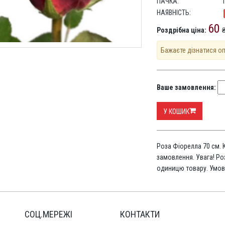
ПАЧКА:
НАЯВНІСТЬ:
60
Роздрібна ціна:
​
Бажаєте дізнатися о
Ваше замовлення:
У КОШИК
Роза Фіорелла 70 см. 
замовлення. Увага! Ро
одиницю товару. Умов
СОЦ.МЕРЕЖІ
КОНТАКТИ