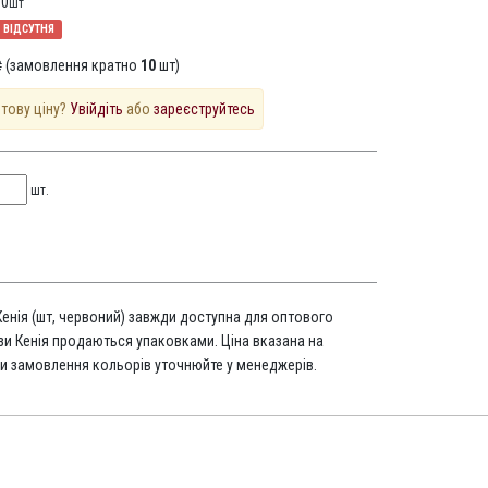
10
шт
ВІДСУТНЯ
​₴ (замовлення кратно
10
шт)
птову ціну?
Увійдіть
або
зареєструйтесь
шт.
Кенія (шт, червоний) завжди доступна для оптового
зи Кенія продаються упаковками. Ціна вказана на
и замовлення кольорів уточнюйте у менеджерів.