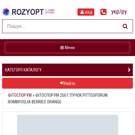
укр
/
ру
вхід
Навігація
Меню
КАТЕГОРІЇ КАТАЛОГУ
Увійти
ФІТОСПОРУМ
»
ФІТОСПОРУМ 250 Г ПУЧОК PITTOSPORUM
ROMBIFOGLIA BERRIES ORANGE