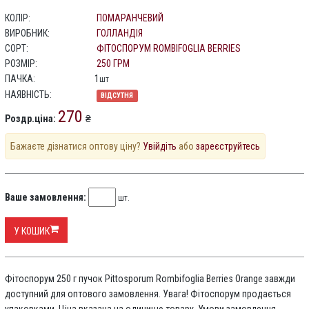
КОЛІР:
ПОМАРАНЧЕВИЙ
ВИРОБНИК:
ГОЛЛАНДІЯ
СОРТ:
ФІТОСПОРУМ ROMBIFOGLIA BERRIES
РОЗМІР:
250 ГРМ
ПАЧКА:
1
шт
НАЯВНІСТЬ:
ВІДСУТНЯ
270
Роздр.ціна:
₴
Бажаєте дізнатися оптову ціну?
Увійдіть
або
зареєструйтесь
Ваше замовлення:
шт.
У КОШИК
Фітоспорум 250 г пучок Pittosporum Rombifoglia Berries Orange завжди
доступний для оптового замовлення. Увага! Фітоспорум продається
упаковками. Ціна вказана на одиницю товару. Умови замовлення