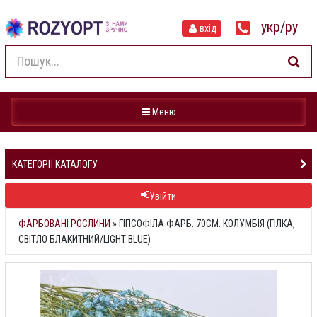
укр
/
ру
вхід
Навігація
Меню
КАТЕГОРІЇ КАТАЛОГУ
Увійти
ФАРБОВАНІ РОСЛИНИ
»
ГІПСОФІЛА ФАРБ. 70СМ. КОЛУМБІЯ (ГІЛКА,
СВІТЛО БЛАКИТНИЙ/LIGHT BLUE)