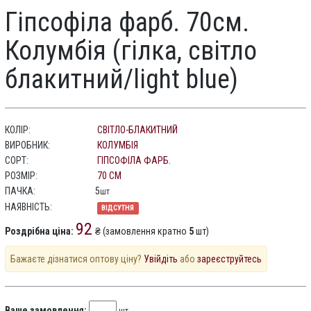
Гіпсофіла фарб. 70см.
Колумбія (гілка, світло
блакитний/light blue)
КОЛІР:
СВІТЛО-БЛАКИТНИЙ
ВИРОБНИК:
КОЛУМБІЯ
СОРТ:
ГІПСОФІЛА ФАРБ.
РОЗМІР:
70 СМ
ПАЧКА:
5
шт
НАЯВНІСТЬ:
ВІДСУТНЯ
92
Роздрібна ціна:
₴ (замовлення кратно
5
шт)
Бажаєте дізнатися оптову ціну?
Увійдіть
або
зареєструйтесь
Ваше замовлення: