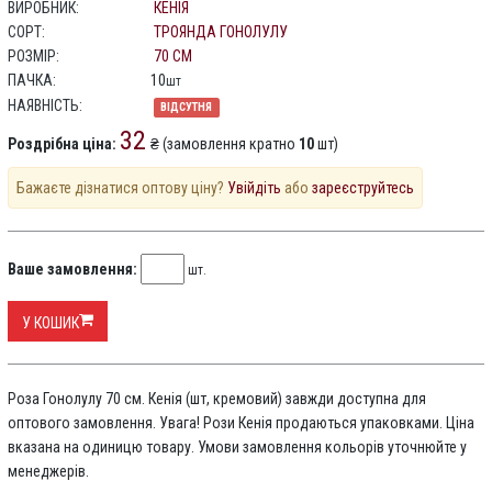
ВИРОБНИК:
КЕНІЯ
СОРТ:
ТРОЯНДА ГОНОЛУЛУ
РОЗМІР:
70 СМ
ПАЧКА:
10
шт
НАЯВНІСТЬ:
ВІДСУТНЯ
32
Роздрібна ціна:
₴ (замовлення кратно
10
шт)
Бажаєте дізнатися оптову ціну?
Увійдіть
або
зареєструйтесь
Ваше замовлення:
шт.
У КОШИК
Роза Гонолулу 70 см. Кенія (шт, кремовий) завжди доступна для
оптового замовлення. Увага! Рози Кенія продаються упаковками. Ціна
вказана на одиницю товару. Умови замовлення кольорів уточнюйте у
менеджерів.