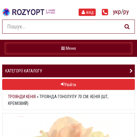
укр
/
ру
вхід
Навігація
Меню
КАТЕГОРІЇ КАТАЛОГУ
Увійти
ТРОЯНДИ КЕНІЯ
»
ТРОЯНДА ГОНОЛУЛУ 70 СМ. КЕНІЯ (ШТ,
КРЕМОВИЙ)