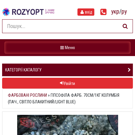
укр
/
ру
вхід
Навігація
Меню
КАТЕГОРІЇ КАТАЛОГУ
Увійти
ФАРБОВАНІ РОСЛИНИ
»
ГІПСОФІЛА ФАРБ. 70СМ/1КГ КОЛУМБІЯ
(ПАЧ., СВІТЛО БЛАКИТНИЙ/LIGHT BLUE)