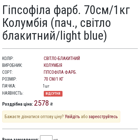
Гіпсофіла фарб. 70см/1кг
Колумбія (пач., світло
блакитний/light blue)
КОЛІР:
СВІТЛО-БЛАКИТНИЙ
ВИРОБНИК:
КОЛУМБІЯ
СОРТ:
ГІПСОФІЛА ФАРБ.
РОЗМІР:
70 СМ/1 КГ
ПАЧКА:
1
шт
НАЯВНІСТЬ:
ВІДСУТНЯ
2578
Роздрібна ціна:
₴
Бажаєте дізнатися оптову ціну?
Увійдіть
або
зареєструйтесь
Ваше замовлення: