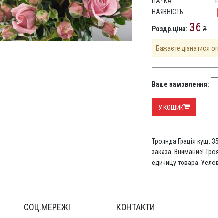
ПАЧКА:
НАЯВНІСТЬ:
36
Роздр.ціна:
₴
Бажаєте дізнатися о
Ваше замовлення:
У КОШИК
Троянда Грація кущ. 3
заказа. Внимание! Тро
единицу товара. Усло
СОЦ.МЕРЕЖІ
КОНТАКТИ