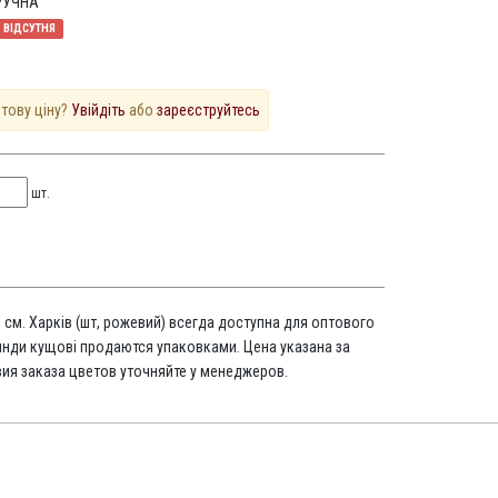
РУЧНА
ВІДСУТНЯ
птову ціну?
Увійдіть
або
зареєструйтесь
шт.
5 см. Харків (шт, рожевий) всегда доступна для оптового
янди кущові продаются упаковками. Цена указана за
вия заказа цветов уточняйте у менеджеров.