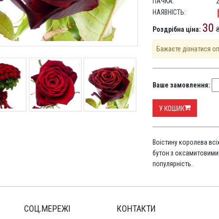
ПАЧКА:
НАЯВНІСТЬ:
30
Роздрібна ціна:
₴
Бажаєте дізнатися о
Ваше замовлення:
У КОШИК
Воістину королева всі
бутон з оксамитовими
популярність.
СОЦ.МЕРЕЖІ
КОНТАКТИ