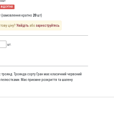
20
шт
ВІДСУТНЯ
 (замовлення кратно
20
шт)
птову ціну?
Увійдіть
або
зареєструйтесь
шт.
х троянд. Троянда сорту Гран має класичний червоний
 пелюстками. Має приємне розкриття та шалену