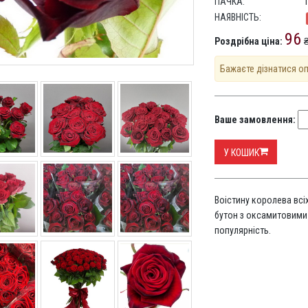
ПАЧКА:
НАЯВНІСТЬ:
96
Роздрібна ціна:
₴
Бажаєте дізнатися о
Ваше замовлення:
У КОШИК
Воістину королева всі
бутон з оксамитовими
популярність.