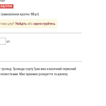
10
шт
ВІДСУТНЯ
 (замовлення кратно
10
шт)
птову ціну?
Увійдіть
або
зареєструйтесь
шт.
х троянд. Троянда сорту Гран має класичний червоний
 пелюстками. Має приємне розкриття та шалену