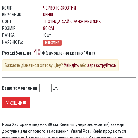
КОЛІР:
ЧЕРВОНО-ЖОВТИЙ
ВИРОБНИК:
КЕНІЯ
СОРТ:
ТРОЯНДА ХАЙ ОРАНЖ МЕДЖИК
РОЗМІР:
80 СМ
ПАЧКА:
10
шт
НАЯВНІСТЬ:
ВІДСУТНЯ
40
Роздрібна ціна:
₴ (замовлення кратно
10
шт)
Бажаєте дізнатися оптову ціну?
Увійдіть
або
зареєструйтесь
Ваше замовлення:
шт.
У КОШИК
Роза Хай оранж меджик 80 см. Кенія (шт, червоно-жовтий) завжди
доступна для оптового замовлення. Увага! Рози Кенія продаються
упаковками. Ціна вказана на одиницю товару. Умови замовлення