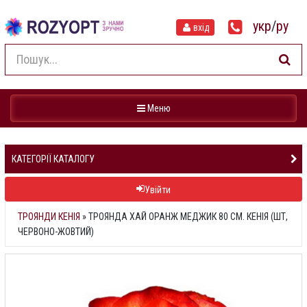
укр
/
ру
вхід
Навігація
Меню
КАТЕГОРІЇ КАТАЛОГУ
Увійти
ТРОЯНДИ КЕНІЯ
»
ТРОЯНДА ХАЙ ОРАНЖ МЕДЖИК 80 СМ. КЕНІЯ (ШТ,
ЧЕРВОНО-ЖОВТИЙ)