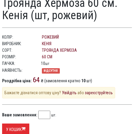
Троянда Хермоза 60 см.
Кенія (шт, рожевий)
КОЛІР:
РОЖЕВИЙ
ВИРОБНИК:
КЕНІЯ
СОРТ:
ТРОЯНДА ХЕРМОЗА
РОЗМІР:
60 СМ
ПАЧКА:
10
шт
НАЯВНІСТЬ:
ВІДСУТНЯ
64
Роздрібна ціна:
₴ (замовлення кратно
10
шт)
Бажаєте дізнатися оптову ціну?
Увійдіть
або
зареєструйтесь
Ваше замовлення:
шт.
У КОШИК