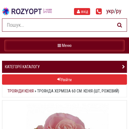
укр
/
ру
вхід
Навігація
Меню
КАТЕГОРІЇ КАТАЛОГУ
Увійти
ТРОЯНДИ КЕНІЯ
»
ТРОЯНДА ХЕРМОЗА 60 СМ. КЕНІЯ (ШТ, РОЖЕВИЙ)