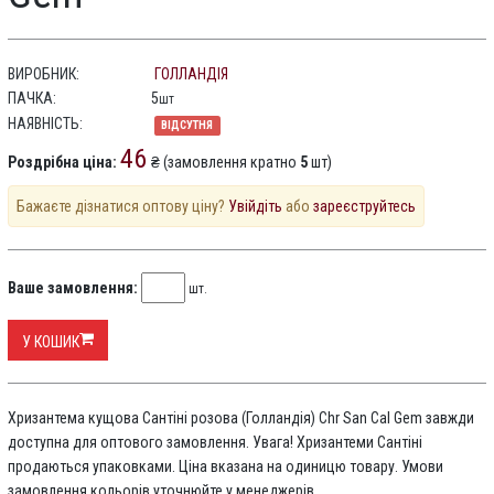
ВИРОБНИК:
ГОЛЛАНДІЯ
ПАЧКА:
5
шт
НАЯВНІСТЬ:
ВІДСУТНЯ
46
Роздрібна ціна:
₴ (замовлення кратно
5
шт)
Бажаєте дізнатися оптову ціну?
Увійдіть
або
зареєструйтесь
Ваше замовлення:
шт.
У КОШИК
Хризантема кущова Сантіні розова (Голландія) Chr San Cal Gem завжди
доступна для оптового замовлення. Увага! Хризантеми Сантіні
продаються упаковками. Ціна вказана на одиницю товару. Умови
замовлення кольорів уточнюйте у менеджерів.