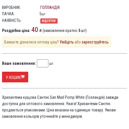
ВИРОБНИК:
ГОЛЛАНДІЯ
ПАЧКА:
5
шт
НАЯВНІСТЬ:
ВІДСУТНЯ
40
Роздрібна ціна:
₴ (замовлення кратно
5
шт)
Бажаєте дізнатися оптову ціну?
Увійдіть
або
зареєструйтесь
Ваше замовлення:
шт.
У КОШИК
Хризантема кущова Сантіні San Mad Pomp White (Голландія) завжди
доступна для оптового замовлення. Увага! Хризантеми Сантіні
продаються упаковками. Ціна вказана на одиницю товару. Умови
замовлення кольорів уточнюйте у менеджерів.