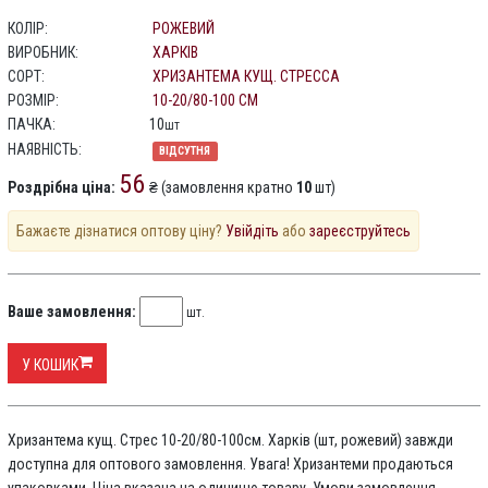
КОЛІР:
РОЖЕВИЙ
ВИРОБНИК:
ХАРКІВ
СОРТ:
ХРИЗАНТЕМА КУЩ. СТРЕССА
РОЗМІР:
10-20/80-100 СМ
ПАЧКА:
10
шт
НАЯВНІСТЬ:
ВІДСУТНЯ
56
Роздрібна ціна:
₴ (замовлення кратно
10
шт)
Бажаєте дізнатися оптову ціну?
Увійдіть
або
зареєструйтесь
Ваше замовлення:
шт.
У КОШИК
Хризантема кущ. Стрес 10-20/80-100см. Харків (шт, рожевий) завжди
доступна для оптового замовлення. Увага! Хризантеми продаються
упаковками. Ціна вказана на одиницю товару. Умови замовлення