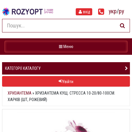
укр
/
ру
вхід
Навігація
Меню
КАТЕГОРІЇ КАТАЛОГУ
Увійти
ХРИЗАНТЕМА
»
ХРИЗАНТЕМА КУЩ. СТРЕССА 10-20/80-100СМ.
ХАРКІВ (ШТ, РОЖЕВИЙ)