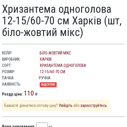
Хризантема одноголова
12-15/60-70 см Харків (шт,
біло-жовтий мікс)
КОЛІР:
БІЛО-ЖОВТИЙ МІКС
ВИРОБНИК:
ХАРКІВ
СОРТ:
ХРИЗАНТЕМА ОДНОГОЛОВА
РОЗМІР:
12-15/60-70 СМ
ПАЧКА:
РУЧНА
НАЯВНІСТЬ:
ВІДСУТНЯ
110
Роздр.ціна:
₴
Бажаєте дізнатися оптову ціну?
Увійдіть
або
зареєструйтесь
Ваше замовлення:
шт.