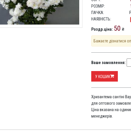
РОЗМІР:
ПАЧКА:
НАЯВНІСТЬ:
50
Роздр.ціна:
₴
Бажаєте дізнатися о
Ваше замовлення:
У КОШИК
Хризантема сантіні Bay
для оптового замовлен
Ціна вказана на один
менеджерів.