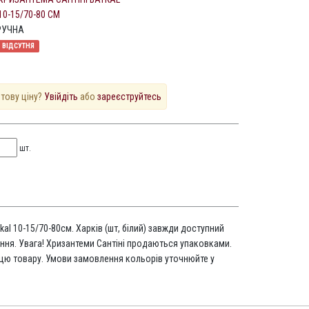
10-15/70-80 СМ
РУЧНА
ВІДСУТНЯ
птову ціну?
Увійдіть
або
зареєструйтесь
шт.
kal 10-15/70-80см. Харків (шт, білий) завжди доступний
ня. Увага! Хризантеми Сантіні продаються упаковками.
ицю товару. Умови замовлення кольорів уточнюйте у