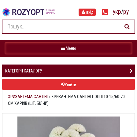
укр
/
ру
вхід
Навігація
Меню
КАТЕГОРІЇ КАТАЛОГУ
Увійти
ХРИЗАНТЕМА САНТІНІ
»
ХРИЗАНТЕМА САНТІНІ ПОППІ 10-15/60-70
СМ ХАРКІВ (ШТ, БІЛИЙ)