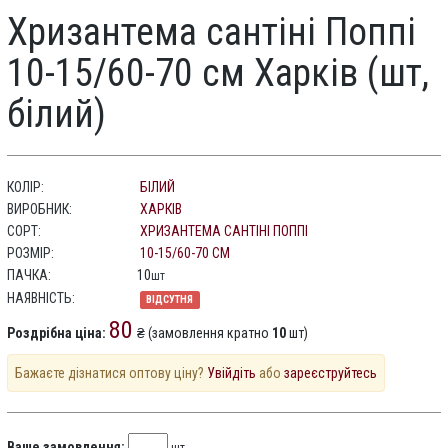
Хризантема сантіні Поппі
10-15/60-70 см Харків (шт,
білий)
КОЛІР:
БІЛИЙ
ВИРОБНИК:
ХАРКІВ
СОРТ:
ХРИЗАНТЕМА САНТІНІ ПОППІ
РОЗМІР:
10-15/60-70 СМ
ПАЧКА:
10
шт
НАЯВНІСТЬ:
ВІДСУТНЯ
80
Роздрібна ціна:
₴ (замовлення кратно
10
шт)
Бажаєте дізнатися оптову ціну?
Увійдіть
або
зареєструйтесь
Ваше замовлення: