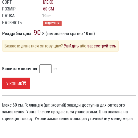
СОРТ:
ІЛЕКС
РОЗМІР:
60 СМ
ПАЧКА:
10
шт
НАЯВНІСТЬ:
ВІДСУТНЯ
90
Роздрібна ціна:
₴ (замовлення кратно
10
шт)
Бажаєте дізнатися оптову ціну?
Увійдіть
або
зареєструйтесь
Ваше замовлення:
шт.
У КОШИК
Ілекс 60 см. Голландія (шт, жовтий) завжди доступна для оптового
замовлення. Увага! Ілекси продаються упаковками. Ціна вказана на
одиницю товару. Умови замовлення кольорів уточнюйте у менеджерів.