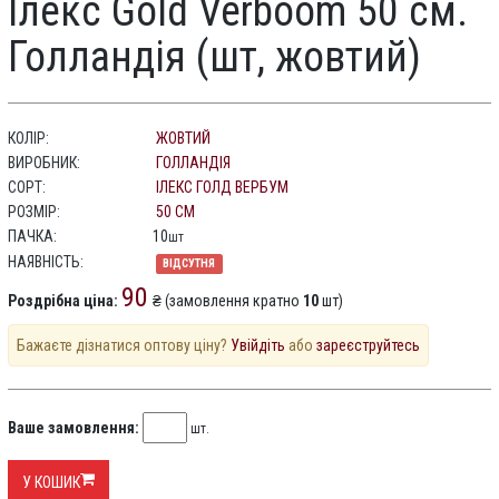
Ілекс Gold Verboom 50 см.
Голландія (шт, жовтий)
КОЛІР:
ЖОВТИЙ
ВИРОБНИК:
ГОЛЛАНДІЯ
СОРТ:
ІЛЕКС ГОЛД ВЕРБУМ
РОЗМІР:
50 СМ
ПАЧКА:
10
шт
НАЯВНІСТЬ:
ВІДСУТНЯ
90
Роздрібна ціна:
₴ (замовлення кратно
10
шт)
Бажаєте дізнатися оптову ціну?
Увійдіть
або
зареєструйтесь
Ваше замовлення:
шт.
У КОШИК