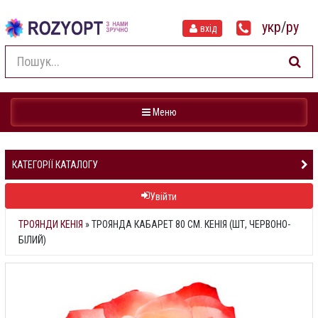
укр
/
ру
вхід
Навігація
Меню
КАТЕГОРІЇ КАТАЛОГУ
Увійти
ТРОЯНДИ КЕНІЯ
»
ТРОЯНДА КАБАРЕТ 80 СМ. КЕНІЯ (ШТ, ЧЕРВОНО-
БІЛИЙ)