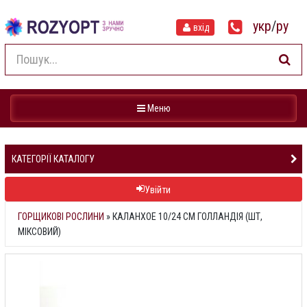
укр
/
ру
вхід
Навігація
Меню
КАТЕГОРІЇ КАТАЛОГУ
Увійти
ГОРЩИКОВІ РОСЛИНИ
»
КАЛАНХОЕ 10/24 СМ ГОЛЛАНДІЯ (ШТ,
МІКСОВИЙ)