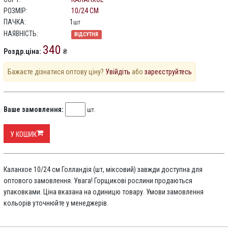
РОЗМІР:
10/24 СМ
ПАЧКА:
1
шт
НАЯВНІСТЬ:
ВІДСУТНЯ
340
Роздр.ціна:
₴
Бажаєте дізнатися оптову ціну?
Увійдіть
або
зареєструйтесь
Ваше замовлення:
шт.
У КОШИК
Каланхое 10/24 см Голландія (шт, міксовий) завжди доступна для
оптового замовлення. Увага! Горщикові рослини продаються
упаковками. Ціна вказана на одиницю товару. Умови замовлення
кольорів уточнюйте у менеджерів.