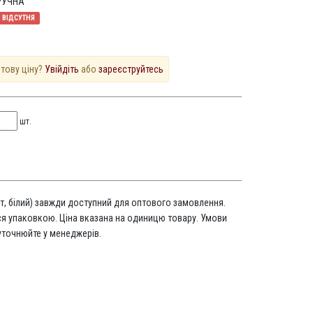
РУЧНА
ВІДСУТНЯ
птову ціну?
Увійдіть
або
зареєструйтесь
шт.
(шт, білий) завжди доступний для оптового замовлення.
ся упаковкою. Ціна вказана на одиницю товару. Умови
уточнюйте у менеджерів.