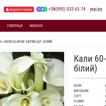
+38(095) 033 65 74
укр
/
ру
вхід
/реєстрація
СПІВПРАЦЯ
WEBSHOP
И
»
КАЛИ 60-80СМ. ХАРКІВ (ШТ, БІЛИЙ)
Кали 60-
білий)
КОЛІР:
ВИРОБНИК:
СОРТ:
РОЗМІР: