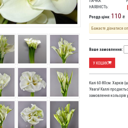
ПАЧКА:
НАЯВНІСТЬ:
110
Роздр.ціна:
₴
Бажаєте дізнатися о
Ваше замовлення:
У КОШИК
Калі 60-80см. Харків 
Увага! Каллі продаєть
замовлення кольорів 