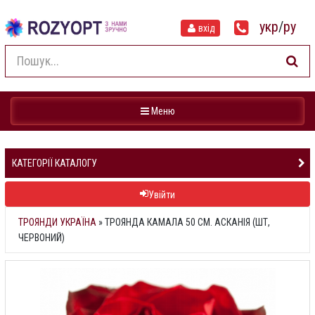
укр
/
ру
вхід
Навігація
Меню
КАТЕГОРІЇ КАТАЛОГУ
Увійти
ТРОЯНДИ УКРАЇНА
»
ТРОЯНДА КАМАЛА 50 СМ. АСКАНІЯ (ШТ,
ЧЕРВОНИЙ)