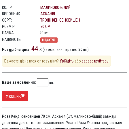
КОЛІР:
МАЛИНОВО-БІЛИЙ
ВИРОБНИК:
АСКАНІЯ
СОРТ:
ТРОЯН КЕН СЕНСЕЙШЕН
РОЗМІР:
70 СМ
ПАЧКА:
20
шт
НАЯВНІСТЬ:
ВІДСУТНЯ
44
Роздрібна ціна:
₴ (замовлення кратно
20
шт)
Бажаєте дізнатися оптову ціну?
Увійдіть
або
зареєструйтесь
Ваше замовлення:
шт.
У КОШИК
Роза Кенді сенсейшен 70 см. Асканія (шт, малиново-білий) завжди
доступна для оптового замовлення. Увага! Рози Україна продаються
упаковками. Ціна вказана на одиницю товару. Умови замовлення