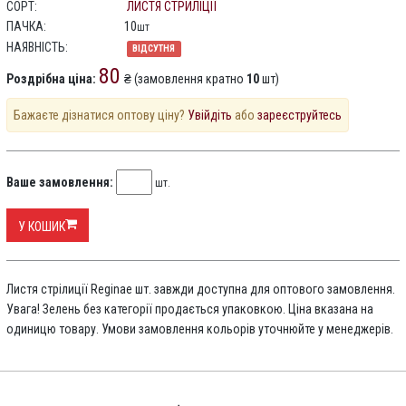
СОРТ:
ЛИСТЯ СТРИЛІЦІЇ
ПАЧКА:
10
шт
НАЯВНІСТЬ:
ВІДСУТНЯ
80
Роздрібна ціна:
₴ (замовлення кратно
10
шт)
Бажаєте дізнатися оптову ціну?
Увійдіть
або
зареєструйтесь
Ваше замовлення:
шт.
У КОШИК
Листя стрілиції Reginae шт. завжди доступна для оптового замовлення.
Увага! Зелень без категорії продається упаковкою. Ціна вказана на
одиницю товару. Умови замовлення кольорів уточнюйте у менеджерів.