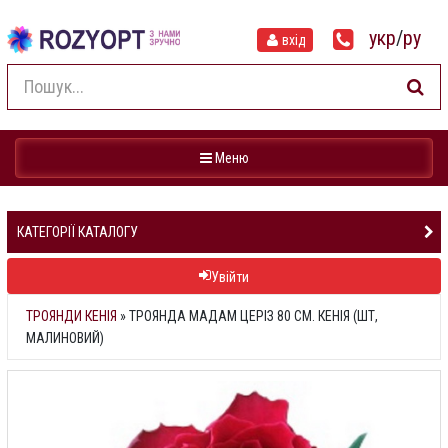
укр
/
ру
вхід
Навігація
Меню
КАТЕГОРІЇ КАТАЛОГУ
Увійти
ТРОЯНДИ КЕНІЯ
»
ТРОЯНДА МАДАМ ЦЕРІЗ 80 СМ. КЕНІЯ (ШТ,
МАЛИНОВИЙ)