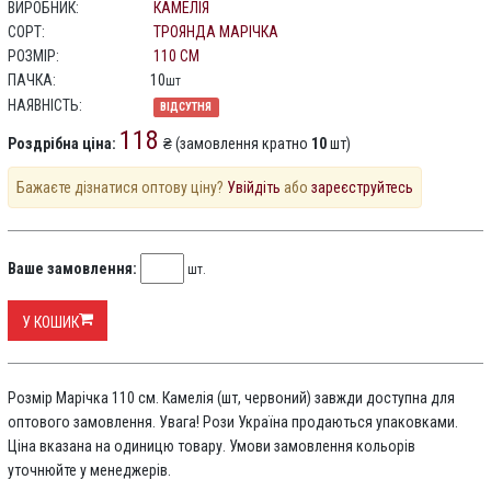
ВИРОБНИК:
КАМЕЛІЯ
СОРТ:
ТРОЯНДА МАРІЧКА
РОЗМІР:
110 СМ
ПАЧКА:
10
шт
НАЯВНІСТЬ:
ВІДСУТНЯ
118
Роздрібна ціна:
₴ (замовлення кратно
10
шт)
Бажаєте дізнатися оптову ціну?
Увійдіть
або
зареєструйтесь
Ваше замовлення:
шт.
У КОШИК
Розмір Марічка 110 см. Камелія (шт, червоний) завжди доступна для
оптового замовлення. Увага! Рози Україна продаються упаковками.
Ціна вказана на одиницю товару. Умови замовлення кольорів
уточнюйте у менеджерів.