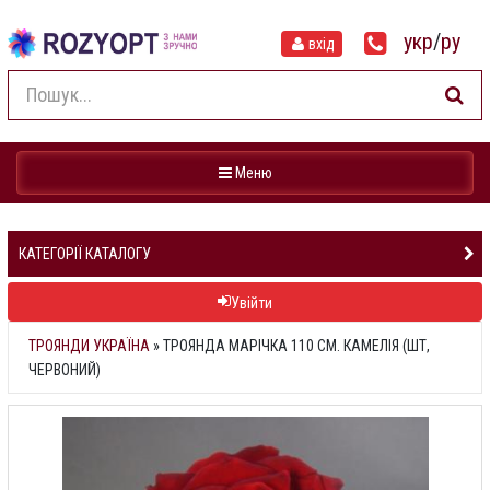
укр
/
ру
вхід
Навігація
Меню
КАТЕГОРІЇ КАТАЛОГУ
Увійти
ТРОЯНДИ УКРАЇНА
»
ТРОЯНДА МАРІЧКА 110 СМ. КАМЕЛІЯ (ШТ,
ЧЕРВОНИЙ)