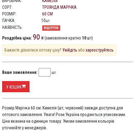
ВИРОБНИК:
КАМЕЛІЯ
СОРТ:
ТРОЯНДА МАРІЧКА
РОЗМІР:
60 СМ
ПАЧКА:
10
шт
НАЯВНІСТЬ:
ВІДСУТНЯ
90
Роздрібна ціна:
₴ (замовлення кратно
10
шт)
Бажаєте дізнатися оптову ціну?
Увійдіть
або
зареєструйтесь
Ваше замовлення:
шт.
У КОШИК
Розмір Марічка 60 см. Камелія (шт, червоний) завжди доступна для
оптового замовлення. Увага! Рози Україна продаються упаковками.
Ціна вказана на одиницю товару. Умови замовлення кольорів
уточнюйте у менеджерів.