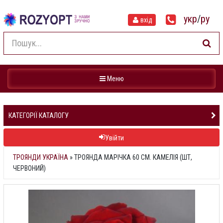
укр
/
ру
вхід
Навігація
Меню
КАТЕГОРІЇ КАТАЛОГУ
Увійти
ТРОЯНДИ УКРАЇНА
»
ТРОЯНДА МАРІЧКА 60 СМ. КАМЕЛІЯ (ШТ,
ЧЕРВОНИЙ)