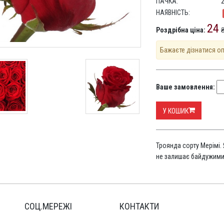
ПАЧКА:
НАЯВНІСТЬ:
24
Роздрібна ціна:
₴
Бажаєте дізнатися о
Ваше замовлення:
У КОШИК
Троянда сорту Мерімі.
не залишає байдужими
СОЦ.МЕРЕЖІ
КОНТАКТИ