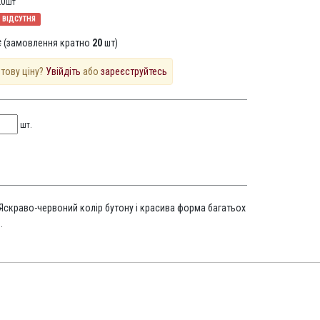
20
шт
ВІДСУТНЯ
 (замовлення кратно
20
шт)
птову ціну?
Увійдіть
або
зареєструйтесь
шт.
 Яскраво-червоний колір бутону і красива форма багатьох
.